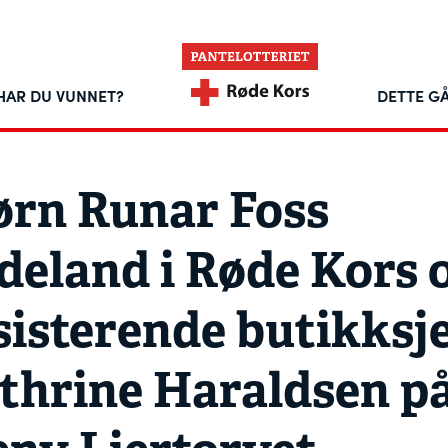
HAR DU VUNNET?
DETTE GÅ
ørn Runar Foss
deland i Røde Kors 
sisterende butikksj
thrine Haraldsen p