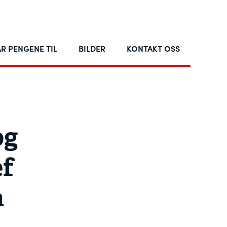
R PENGENE TIL
BILDER
KONTAKT OSS
og
ef
å