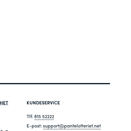
HET
KUNDESERVICE
Tlf:
815 52222
E-post:
support@pantelotteriet.net