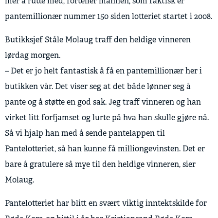
mer å rutte med, forteller mannen, som faktisk er
pantemillionær nummer 150 siden lotteriet startet i 2008.
Butikksjef Ståle Molaug traff den heldige vinneren
lørdag morgen.
– Det er jo helt fantastisk å få en pantemillionær her i
butikken vår. Det viser seg at det både lønner seg å
pante og å støtte en god sak. Jeg traff vinneren og han
virket litt forfjamset og lurte på hva han skulle gjøre nå.
Så vi hjalp han med å sende pantelappen til
Pantelotteriet, så han kunne få milliongevinsten. Det er
bare å gratulere så mye til den heldige vinneren, sier
Molaug.
Pantelotteriet har blitt en svært viktig inntektskilde for