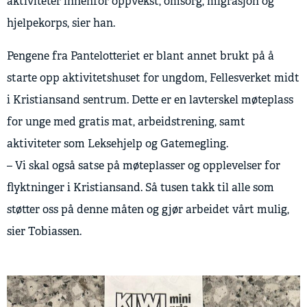
aktiviteter innenfor oppvekst, omsorg, migrasjon og
hjelpekorps, sier han.
Pengene fra Pantelotteriet er blant annet brukt på å
starte opp aktivitetshuset for ungdom, Fellesverket midt
i Kristiansand sentrum. Dette er en lavterskel møteplass
for unge med gratis mat, arbeidstrening, samt
aktiviteter som Leksehjelp og Gatemegling.
– Vi skal også satse på møteplasser og opplevelser for
flyktninger i Kristiansand. Så tusen takk til alle som
støtter oss på denne måten og gjør arbeidet vårt mulig,
sier Tobiassen.