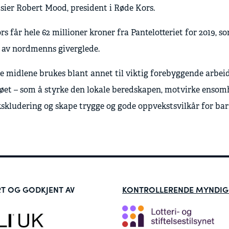
 sier Robert Mood, president i Røde Kors.
s får hele 62 millioner kroner fra Pantelotteriet for 2019, s
t av nordmenns giverglede.
e midlene brukes blant annet til viktig forebyggende arbeid
øet – som å styrke den lokale beredskapen, motvirke ensom
kskludering og skape trygge og gode oppvekstsvilkår for ba
RT OG GODKJENT AV
KONTROLLERENDE MYNDIG