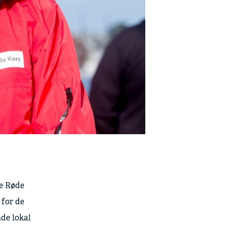
te Røde
 for de
nde lokal