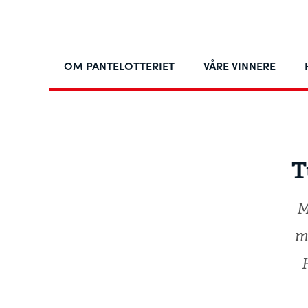
OM PANTELOTTERIET
VÅRE VINNERE
T
M
m