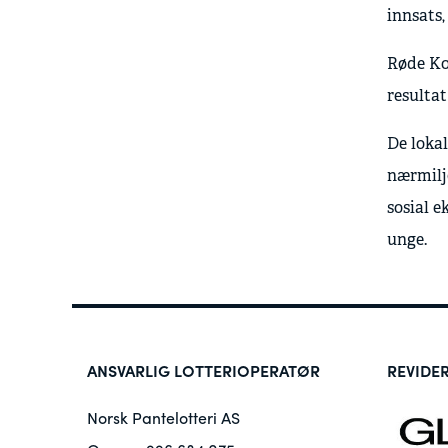
innsats,
Røde Kor
resulta
De lokal
nærmilj
sosial e
unge.
ANSVARLIG LOTTERIOPERATØR
REVIDE
Norsk Pantelotteri AS