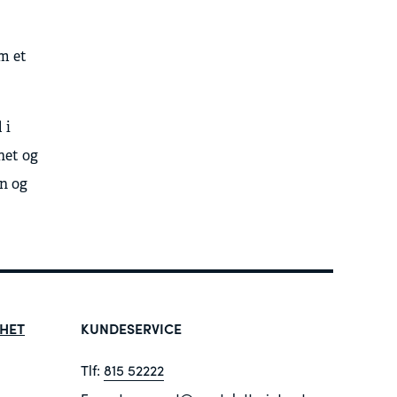
om et
 i
het og
rn og
HET
KUNDESERVICE
Tlf:
815 52222