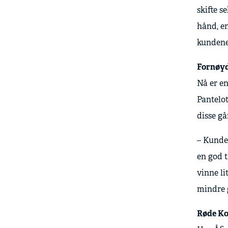
skifte s
hånd, en
kundene 
Fornøy
Nå er en
Pantelot
disse gå
– Kunde
en god t
vinne li
mindre g
Røde Ko