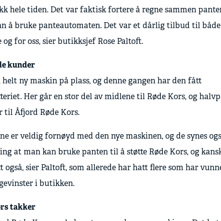
ekk hele tiden. Det var faktisk fortere å regne sammen pante
n å bruke panteautomaten. Det var et dårlig tilbud til både
og for oss, sier butikksjef Rose Paltoft.
de kunder
 helt ny maskin på plass, og denne gangen har den fått
teriet. Her går en stor del av midlene til Røde Kors, og halv
r til Åfjord Røde Kors.
ne er veldig fornøyd med den nye maskinen, og de synes ogs
ing at man kan bruke panten til å støtte Røde Kors, og kans
tt også, sier Paltoft, som allerede har hatt flere som har vun
evinster i butikken.
rs takker