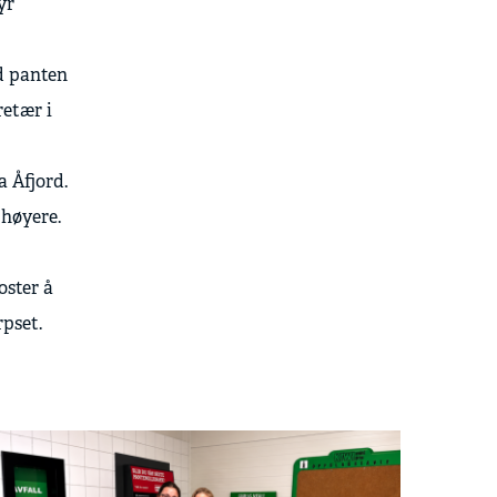
yr
ed panten
retær i
a Åfjord.
 høyere.
oster å
rpset.