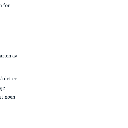
n for
parten av
å det er
kje
net noen