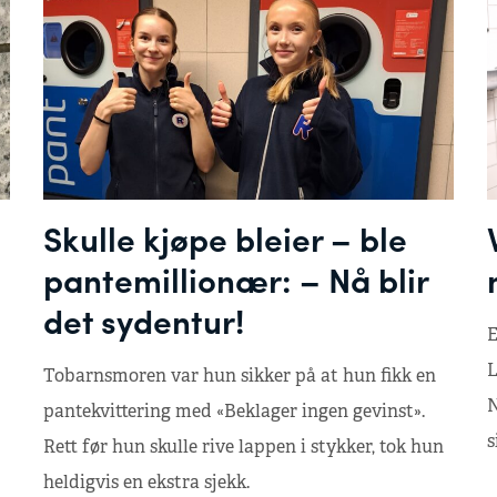
Skulle kjøpe bleier – ble
pantemillionær: – Nå blir
det sydentur!
E
L
Tobarnsmoren var hun sikker på at hun fikk en
N
pantekvittering med «Beklager ingen gevinst».
s
Rett før hun skulle rive lappen i stykker, tok hun
heldigvis en ekstra sjekk.