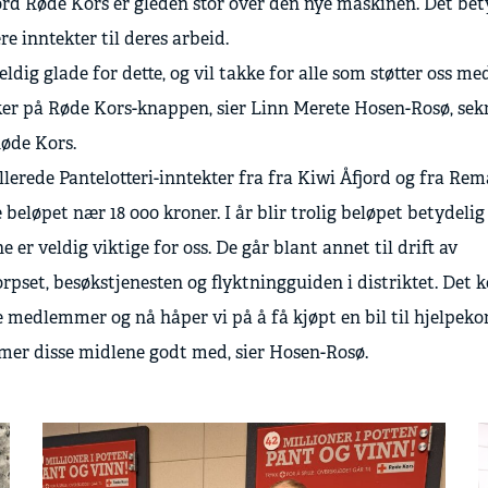
ord Røde Kors er gleden stor over den nye maskinen. Det bet
ere inntekter til deres arbeid.
veldig glade for dette, og vil takke for alle som støtter oss m
ker på Røde Kors-knappen, sier Linn Merete Hosen-Rosø, sek
Røde Kors.
llerede Pantelotteri-inntekter fra fra Kiwi Åfjord og fra Rem
le beløpet nær 18 000 kroner. I år blir trolig beløpet betydelig
e er veldig viktige for oss. De går blant annet til drift av
rpset, besøkstjenesten og flyktningguiden i distriktet. Det k
medlemmer og nå håper vi på å få kjøpt en bil til hjelpeko
er disse midlene godt med, sier Hosen-Rosø.