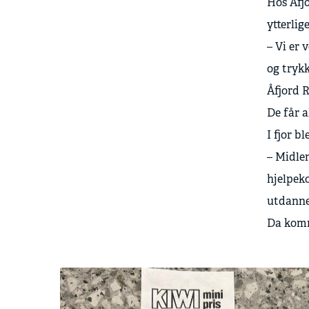
Hos Åfj
ytterlig
– Vi er 
og tryk
Åfjord 
De får a
I fjor b
– Midlen
hjelpeko
utdanne 
Da komm