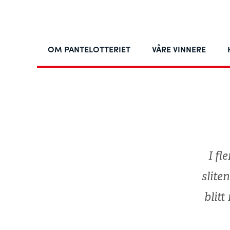
OM PANTELOTTERIET
VÅRE VINNERE
I fl
slite
blit