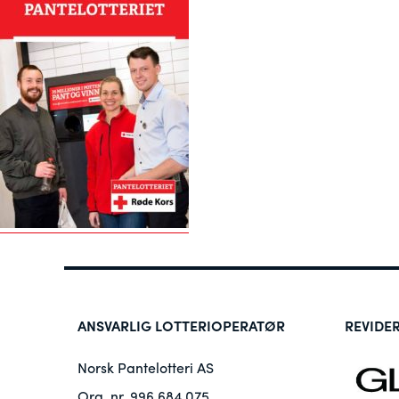
ANSVARLIG LOTTERIOPERATØR
REVIDE
Norsk Pantelotteri AS
Org. nr. 996 684 075