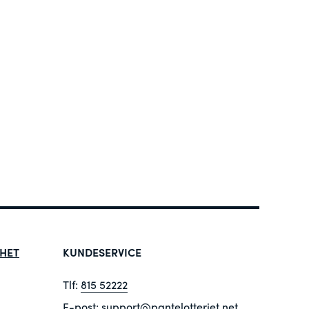
HET
KUNDESERVICE
Tlf:
815 52222
E-post:
support@pantelotteriet.net