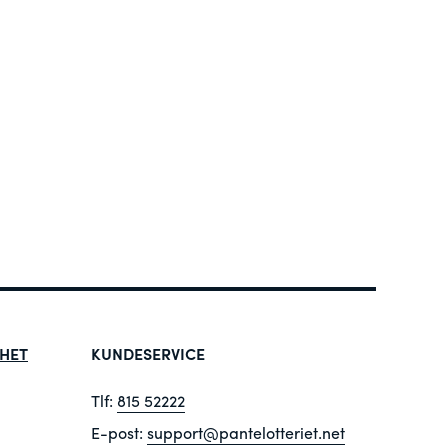
HET
KUNDESERVICE
Tlf:
815 52222
E-post:
support@pantelotteriet.net